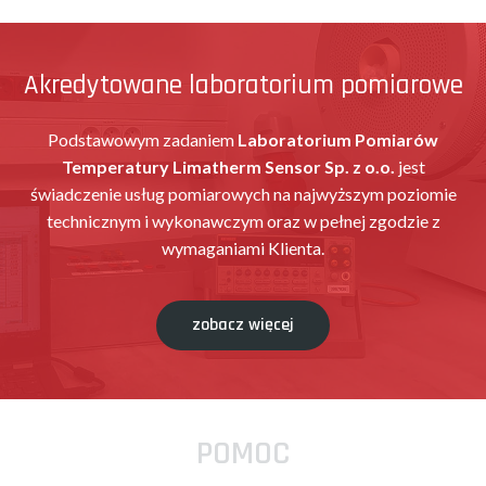
Akredytowane laboratorium pomiarowe
Podstawowym zadaniem
Laboratorium Pomiarów
Temperatury Limatherm Sensor Sp. z o.o.
jest
świadczenie usług pomiarowych na najwyższym poziomie
technicznym i wykonawczym oraz w pełnej zgodzie z
wymaganiami Klienta.
zobacz więcej
POMOC