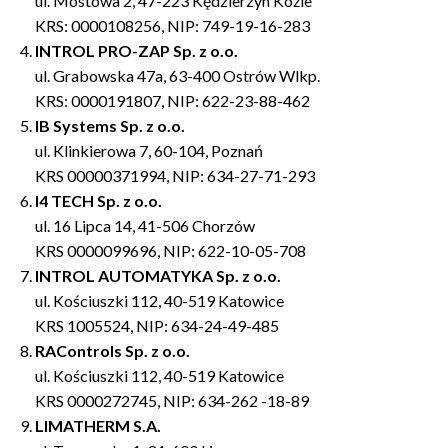
ul. Mostowa 2, 47-223 Kędzierzyn Koźle
KRS: 0000108256, NIP: 749-19-16-283
INTROL PRO-ZAP Sp. z o.o.
ul. Grabowska 47a, 63-400 Ostrów Wlkp.
KRS: 0000191807, NIP: 622-23-88-462
IB Systems Sp. z o.o.
ul. Klinkierowa 7, 60-104, Poznań
KRS 00000371994, NIP: 634-27-71-293
I4 TECH Sp. z o.o.
ul. 16 Lipca 14, 41-506 Chorzów
KRS 0000099696, NIP: 622-10-05-708
INTROL AUTOMATYKA
Sp. z o.o.
ul. Kościuszki 112, 40-519 Katowice
KRS 1005524, NIP: 634-24-49-485
RAControls Sp. z o.o.
ul. Kościuszki 112, 40-519 Katowice
KRS 0000272745, NIP: 634-262 -18-89
LIMATHERM S.A.