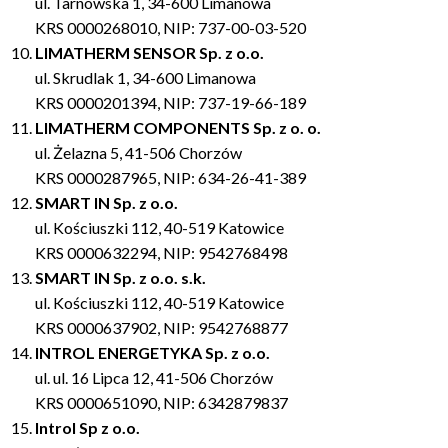
ul. Tarnowska 1, 34-600 Limanowa
KRS 0000268010, NIP: 737-00-03-520
LIMATHERM SENSOR Sp. z o.o.
ul. Skrudlak 1, 34-600 Limanowa
KRS 0000201394, NIP: 737-19-66-189
LIMATHERM COMPONENTS Sp. z o. o.
ul. Żelazna 5, 41-506 Chorzów
KRS 0000287965, NIP: 634-26-41-389
SMART IN
Sp. z o.o.
ul. Kościuszki 112, 40-519 Katowice
KRS 0000632294, NIP: 9542768498
SMART IN
Sp. z o.o.
s.k.
ul. Kościuszki 112, 40-519 Katowice
KRS 0000637902, NIP: 9542768877
INTROL ENERGETYKA
Sp. z o.o.
ul. ul. 16 Lipca 12, 41-506 Chorzów
KRS 0000651090, NIP: 6342879837
Introl Sp z o.o.