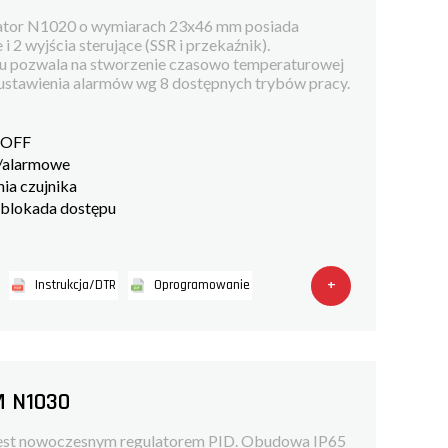
ator N1020 o wymiarach 23x46 mm posiada
i 2 wyjścia sterujące (SSR i przekaźnik).
 pozwala na stworzenie czasowo temperaturowej
b ustawienia alarmów wg 8 dostępnych trybów pracy.
/OFF
e/alarmowe
ia czujnika
blokada dostępu
+
Instrukcja/DTR
Oprogramowanie
M N1030
est nowoczesnym regulatorem PID. Obudowa IP65