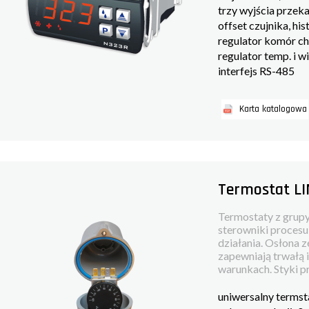
trzy wyjścia przek
offset czujnika, his
regulator komór c
regulator temp. i 
interfejs RS-485
Karta katalogowa
Termostat L
Termostaty z grup
sterowniki proces
działania. Osłona 
zapewniają trwałą 
warunkach. Styki pr
uniwersalny termst