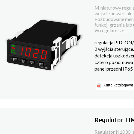
Miniaturowy regul
wejście uniwersalne 
Rozbudowane menu
funkcji grzania lu
W regulatorze...
regulacja PID; ON
2 wyjścia sterując
detekcja uszkodzen
cztero poziomowa 
panel przedni IP65
Karta katalogowa
Regulator LI
Regulator N1030 j