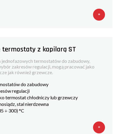
+
termostaty z kapilarą ST
ch jednofazowych termostatów do zabudowy,
wybór zakresów regulacji, mogą pracować jako
cze jak również grzewcze.
rmostatów do zabudowy
esów regulacji
ko termostat chłodniczy lub grzewczy
mosiądz, stal nierdzewna
-35 ÷ 300) °C
+