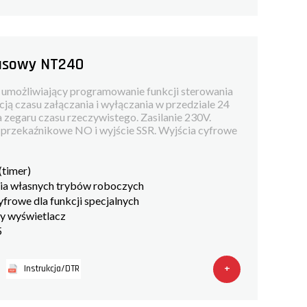
zasowy NT240
 umożliwiający programowanie funkcji sterowania
ą czasu załączania i wyłączania w przedziale 24
a zegaru czasu rzeczywistego. Zasilanie 230V.
 przekaźnikowe NO i wyjście SSR. Wyjścia cyfrowe
(timer)
ia własnych trybów roboczych
yfrowe dla funkcji specjalnych
y wyświetlacz
5
+
Instrukcja/DTR