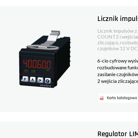
Licznik impu
Licznik impulsów 
COUNT2 i wejściami
zliczające, rozbu
czujników 12 V DC.
6-cio cyfrowy wyś
rozbudowane funkc
zasilanie czujnikó
2 wejścia zliczając
Karta katalogowa
Regulator LI