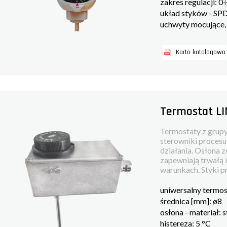
zakres regulacji:
układ styków - SP
uchwyty mocujące,
Karta katalogowa
Termostat L
Termostaty z grup
sterowniki proces
działania. Osłona 
zapewniają trwałą 
warunkach. Styki pr
uniwersalny termo
średnica [mm]: ø8
osłona - materiał: 
histereza: 5 °C