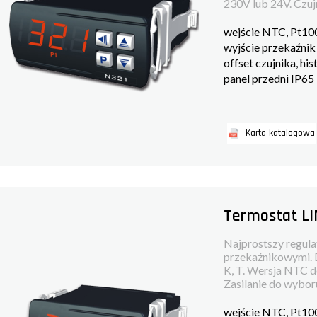
230V lub 24V. Czujn
wejście NTC, Pt100,
wyjście przekaźni
offset czujnika, his
panel przedni IP
Karta katalogowa
Termostat L
Najprostszy regul
przekaźnikowymi. 
K, T. Wersja NTC d
Zasilanie do wybor
wejście NTC, Pt100,