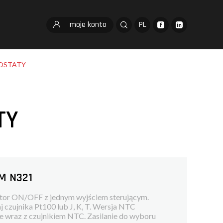
moje konto
PL
OSTATY
TY
M N321
ator ON/OFF z jednym wyjściem sterującym.
czujnika Pt100 lub J, K, T. Wersja NTC
e wraz z czujnikiem NTC. Zasilanie do wyboru