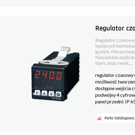
Regulator c
Regulator czasowy
będących kombinacj
godzin. Nie posiad
Niezależne wyjście
start, stop, reset....
regulator czasowy 
możliwość tworzen
dostępne wejścia c
podwójny 4 cyfrow
panel przedni: IP 6
Karta katalogowa