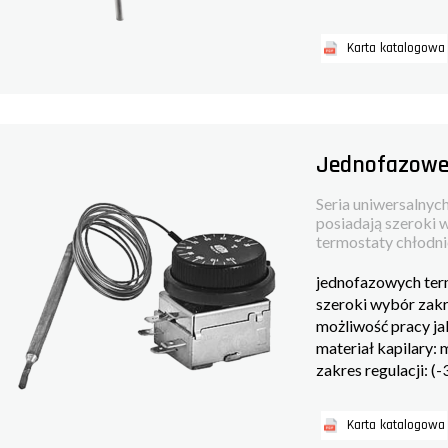
Karta katalogowa
Jednofazowe 
Seria uniwersalny
posiadają szeroki 
termostaty chłodni
jednofazowych te
szeroki wybór zakr
możliwość pracy ja
materiał kapilary: 
zakres regulacji: (
Karta katalogowa