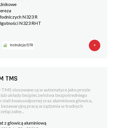
aźnikowe
tereza
hłodniczych N323 R
wilgotności N323 RHT
+
Instrukcja/DTR
IM TMS
y TMS stosowane są w automatyce jako proste
u lub układy bezpieczeństwa bezpośredniego
ze stali kwasoodpornej oraz aluminiowa głowica,
i bezawaryjną pracę urządzenia w trudnych
zełączalne...
at z głowicą aluminiową