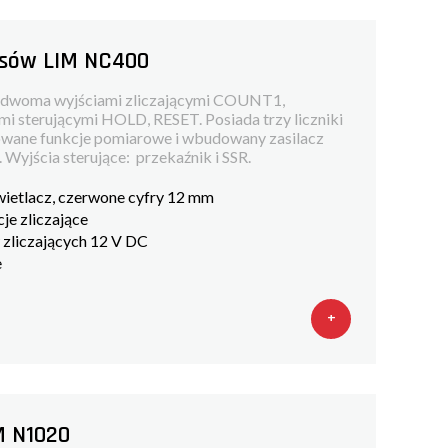
lsów LIM NC400
z dwoma wyjściami zliczającymi COUNT1,
 sterującymi HOLD, RESET. Posiada trzy liczniki
dowane funkcje pomiarowe i wbudowany zasilacz
 Wyjścia sterujące: przekaźnik i SSR.
wietlacz, czerwone cyfry 12 mm
je zliczające
w zliczających 12 V DC
e
+
M N1020