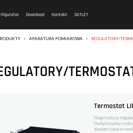
nfigurator
Download
Kontakt
OUTLET
RODUKTY
APARATURA POMIAROWA
REGULATORY/TERM
EGULATORY/TERMOSTA
Termostat LI
Najprostszy regul
Dedykowany rodzaj 
dostarczana w ceni