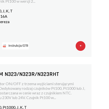
ik Pt100 w wersji 2...
 J, K, T
k 16A
tereza
65
+
Instrukcja/DTR
IM N323/N323R/N323RHT
ator ON/OFF z trzema wyjściami sterującymi
Dedykowany rodzaj czujników Pt100, Pt1000 lub J,
ostarczana w cenie wraz z czujnikiem NTC.
u 230V lub 24V. Czujnik Pt100 w...
 Pt1000, J, K, T