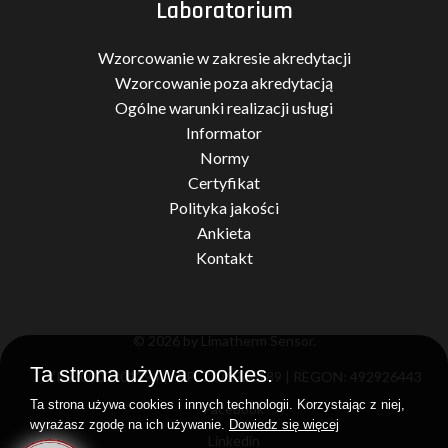
Laboratorium
Wzorcowanie w zakresie akredytacji
Wzorcowanie poza akredytacją
Ogólne warunki realizacji usługi
Informator
Normy
Certyfikat
Polityka jakości
Ankieta
Kontakt
© 2026 by Limatherm Sensor.
Ta strona używa cookies.
KRS: 0000201394 | NIP: 7371966189 | REGON: 492926443
Ta strona używa cookies i innych technologii. Korzystając z niej,
Facebook
wyrażasz zgodę na ich używanie.
Dowiedz się więcej
Linkedin