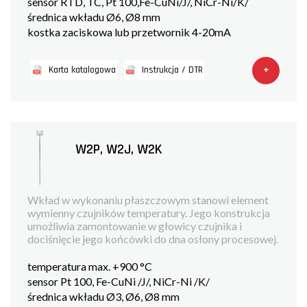
sensor RTD, TC, Pt 100,Fe-CuNi/J/, NiCr-Ni/K/
średnica wkładu Ø6, Ø8 mm
kostka zaciskowa lub przetwornik 4-20mA
+
Karta katalogowa
Instrukcja / DTR
W2P, W2J, W2K
Wkład w wykonaniu płaszczowym stanowi element
wymienny czujników temperatury. Jego konstrukcja
umożliwia zamontowanie w głowicy czujnika i
dociśnięcie jego końcówki do dna osłony procesowej.
temperatura max. +900 °C
sensor Pt 100, Fe-CuNi /J/, NiCr-Ni /K/
średnica wkładu Ø3, Ø6, Ø8 mm