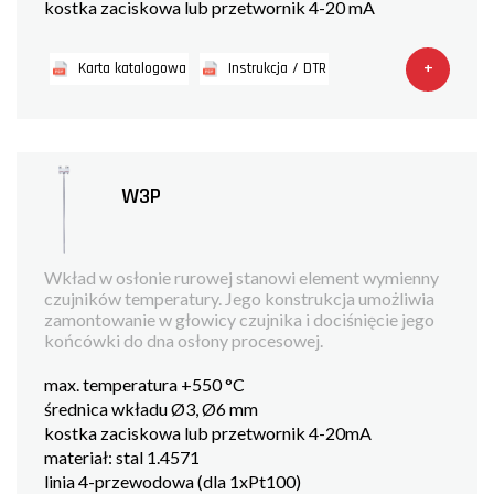
kostka zaciskowa lub przetwornik 4-20 mA
+
Karta katalogowa
Instrukcja / DTR
W3P
Wkład w osłonie rurowej stanowi element wymienny
czujników temperatury. Jego konstrukcja umożliwia
zamontowanie w głowicy czujnika i dociśnięcie jego
końcówki do dna osłony procesowej.
max. temperatura +550 °C
średnica wkładu Ø3, Ø6 mm
kostka zaciskowa lub przetwornik 4-20mA
materiał: stal 1.4571
linia 4-przewodowa (dla 1xPt100)