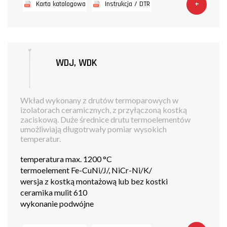
+
Karta katalogowa
Instrukcja / DTR
WDJ, WDK
Wkład wykonany z drutów termoparowych w
izolatorach ceramicznych, z przyłączoną kostką
zaciskową. Duże średnice drutu termoelementów
umożliwiają długotrwały pomiar wysokich
temperatur.
temperatura max. 1200 °C
termoelement Fe-CuNi/J/, NiCr-Ni/K/
wersja z kostką montażową lub bez kostki
ceramika mulit 610
wykonanie podwójne