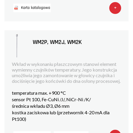
+
Karta katalogowa
WM2P, WM2J, WM2K
Wkład w wykonaniu płaszczowym stanowi element
wymienny czujników temperatury. Jego konstrukcja
umożliwia jego zamontowanie w głowicy czujnika i
dociśnięcie jego końcówki do dna osłony procesowej.
temperatura max. +900 °C
sensor Pt 100, Fe-CuNi /J/, NiCr-Ni /K/
średnica wkładu Ø3, Ø6 mm
kostka zaciskowa lub (przetwornik 4-20 mA dla
Pt100)