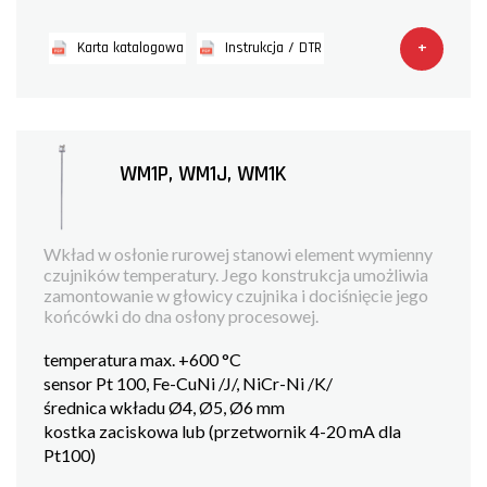
+
Karta katalogowa
Instrukcja / DTR
WM1P, WM1J, WM1K
Wkład w osłonie rurowej stanowi element wymienny
czujników temperatury. Jego konstrukcja umożliwia
zamontowanie w głowicy czujnika i dociśnięcie jego
końcówki do dna osłony procesowej.
temperatura max. +600 °C
sensor Pt 100, Fe-CuNi /J/, NiCr-Ni /K/
średnica wkładu Ø4, Ø5, Ø6 mm
kostka zaciskowa lub (przetwornik 4-20 mA dla
Pt100)