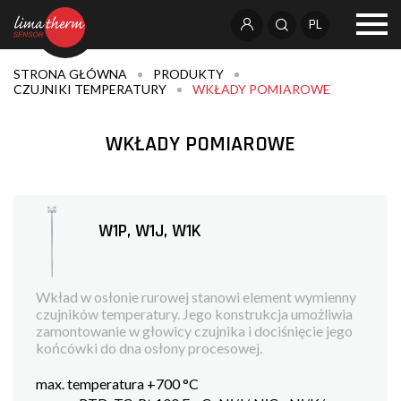
PL
STRONA GŁÓWNA
PRODUKTY
CZUJNIKI TEMPERATURY
WKŁADY POMIAROWE
WKŁADY POMIAROWE
W1P, W1J, W1K
Wkład w osłonie rurowej stanowi element wymienny
czujników temperatury. Jego konstrukcja umożliwia
zamontowanie w głowicy czujnika i dociśnięcie jego
końcówki do dna osłony procesowej.
max. temperatura +700 °C