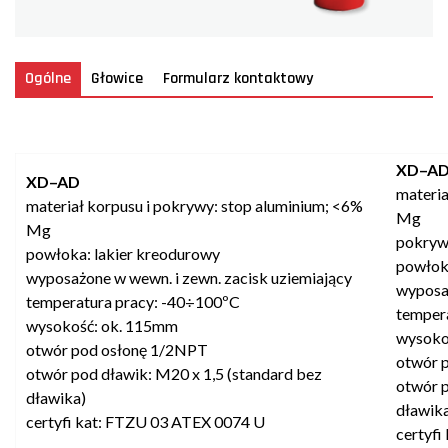
Ogólne
Głowice
Formularz kontaktowy
XD–AD
XD–AD
materia
materiał korpusu i pokrywy: stop aluminium; <6%
Mg
Mg
pokryw
powłoka: lakier kreodurowy
powłok
wyposażone w wewn. i zewn. zacisk uziemiający
wyposaż
temperatura pracy: -40÷100ºC
temper
wysokość: ok. 115mm
wysoko
otwór pod osłonę 1/2NPT
otwór 
otwór pod dławik: M20 x 1,5 (standard bez
otwór p
dławika)
dławik
certyfi kat: FTZU 03 ATEX 0074 U
certyf