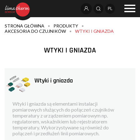
PL
STRONA GŁÓWNA
PRODUKTY
AKCESORIA DO CZUJNIKÓW
WTYKI I GNIAZDA
WTYKI I GNIAZDA
Wtyki i gniazda
Wtyki i gniazda są elementami instalacji
pomiarowych służących do połączeń czujników
temperatury z urządzeniem pomiarowym np.
regulatorem, wskaźnikiem lub rejestratorem
temperatury. Wykorzystywane są również do
połączeń i przedłużeń linii pomiarowych.